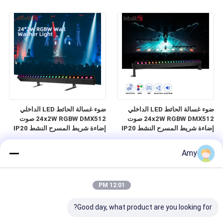
المهنية المرحلة غسل الإضاءة DMX
لحفل زفاف قاعة الولائم نادي
DJ يمكن للأحداث نادي الملعب
ضوء غسالة الحائط LED الداخلي
ضوء غسالة الحائط LED الداخلي
24x2W RGBW DMX512 صوت
24x2W RGBW DMX512 صوت
إضاءة شريط المسرح النشط IP20
إضاءة شريط المسرح النشط IP20
ضوء غسل خطي لتزيين المناطق
ضوء غسل خطي لتزيين المناطق
الداخلية المعمارية
الداخلية المعمارية
Amy
12:01 PM
Good day, what product are you looking for?