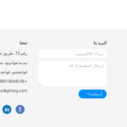
البريد بنا
تبعتنا
رقم 13، طري
مدينة هوادونغ، من
قوانغتشو، قوانغد
+86 15989138442
edlighting.com
أرسلت