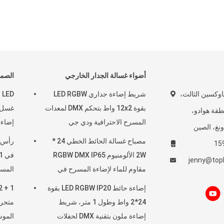
أضواء غسالة الجدار الخارجي
الصما
ق جاوكسين الثالث،
شريط إضاءة جداري LED RGBW
بقوة 12x2 واط بتحكم DMX لمعدات
غسل 
طقة هوادو،
المسرح الاحترافية ودي جي
إضاء
ونغ، الصين
والديسكو
مصباح غسالة الحائط الخطي 24 *
2W الألومنيوم RGBW DMX IP65
jenny@topl
مقاوم للماء لإضاءة المسرح في
المسر
الكنيسة
إضاءة حائط LED RGBW IP20 بقوة
24*2 واط وطول 1 متر، شريط
متحر
إضاءة ملون بتقنية DMX لحفلات
الموس