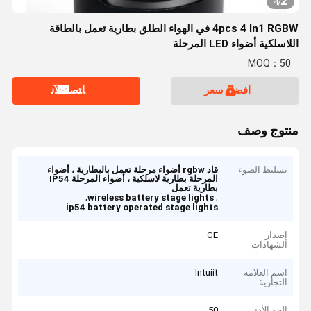
2
4
/
4pcs 4 In1 RGBW في الهواء الطلق بطارية تعمل بالطاقة
اللاسلكية أضواء LED المرحلة
MOQ：50
افضل سعر
ﺎﺘﺼﻟ ﺍﻶﻧ
منتوج وصف
تسليط الضوء
قاد rgbw أضواء مرحلة تعمل بالبطارية ، أضواء
المرحلة بطارية لاسلكية ، أضواء المرحلة IP54
بطارية تعمل
,
,
wireless battery stage lights
ip54 battery operated stage lights
إصدار
CE
الشهادات
اسم العلامة
Intuiit
التجارية
الحد الأدنى
50