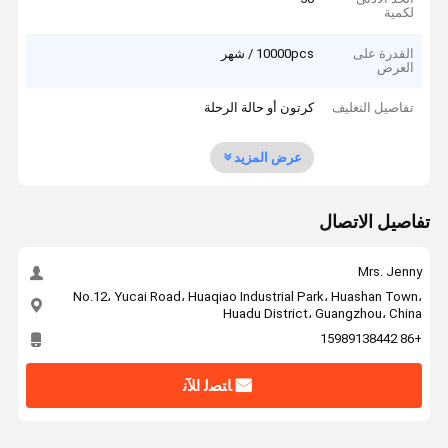
لكمية
القدرة على
10000pcs / شهر
العرض
تفاصيل التغليف
كرتون أو حالة الرحلة
عرض المزيد
تفاصيل الاتصال
Mrs. Jenny
No.12، Yucai Road، Huaqiao Industrial Park، Huashan Town،
Huadu District، Guangzhou، China
+86 15989138442
ﺎﺘﺼﻟ ﺍﻶﻧ