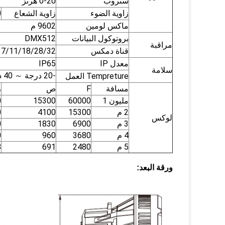
ستروب
0-20 هرتز
زاوية الضوء
زاوية الشعاع
0
ماكس لومين
9602 م
بروتوكول البيانات
DMX512
مراقبة
قناة دمكس
7/11/18/28/32 / 39CH
معدل IP
IP65
سلامة
-20 درجة ～ 40 درجة
Tempreture العمل
مسافة
F
ص
ز
مليون 1
60000
15300
0
2 م
15300
4100
0
لوكس
3 م
6900
1830
0
4 م
3680
960
0
5 م
2480
691
8
ورقة البعد: