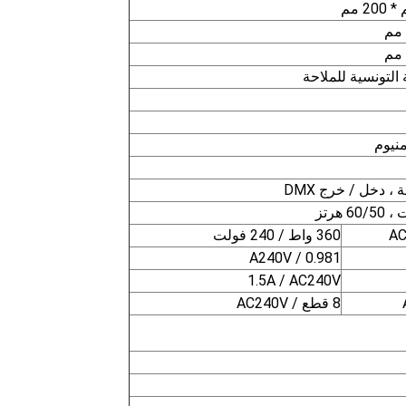
نيوم
، دخل / خرج DMX
360 واط / 240 فولت
0.981 / A240V
1.5A / AC240V
8 قطع / AC240V