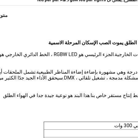
منتو
لسطوع ومزج الألوان جيدان جدًا.زاوية الشعاع هي 20 درجة وهي مشهورة بإضاءة إضاءة المناظر الطبيعية.تشمل الملحقات أ
مجموعة Barndoor.هناك أوضاع غنية مثل سيد / عبد ، مشكلة مدمجة ، تشغيل تلقائي ، DMX.سيحقق الأداء الجيد جدًا الكثي
CE & Rohs. للماء.كان لدينا خط إنتاج مستقر خاص بنا.هذا البند هو نوعية جيدة جدا في الهواء الطلق