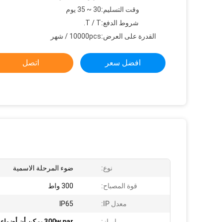
وقت التسليم:
30 ~ 35 يوم
شروط الدفع:
T / T.
القدرة على العرض:
10000pcs / شهر
افضل سعر
اتصل
نوع:
ضوء المرحلة الاسمية
قوة المصباح:
300 واط
معدل IP:
IP65
إبراز:
300w par يمكن أن أضواء المسرح