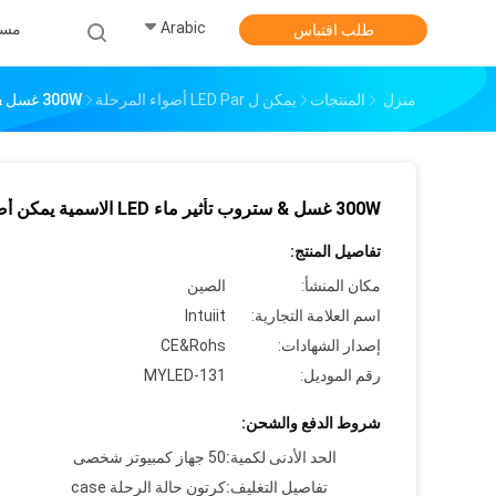
Arabic
مس
طلب اقتباس
منزل
المنتجات
يمكن ل LED Par أضواء المرحلة
300W غسل & ستروب تأثير ماء LED الاسمية يمكن أضواء
300W غسل & ستروب تأثير ماء LED الاسمية يمكن أضواء
تفاصيل المنتج:
مكان المنشأ:
الصين
اسم العلامة التجارية:
Intuiit
إصدار الشهادات:
CE&Rohs
رقم الموديل:
MYLED-131
شروط الدفع والشحن:
الحد الأدنى لكمية:
50 جهاز كمبيوتر شخصى
تفاصيل التغليف:
كرتون حالة الرحلة case