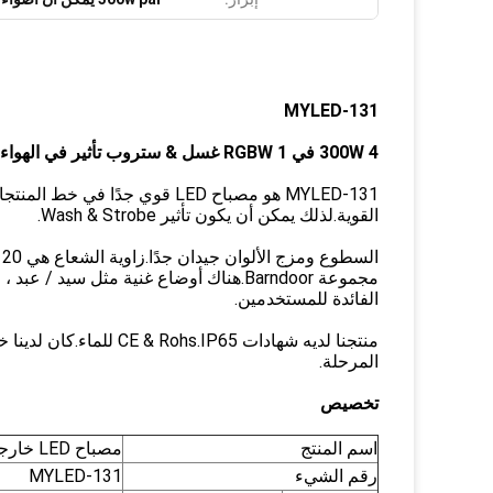
MYLED-131
300W 4 في 1 RGBW غسل & ستروب تأثير في الهواء الطلق يموت الصب الإسكان المرحلة الاسمية
القوية.لذلك يمكن أن يكون تأثير Wash & Strobe.
ا
الفائدة للمستخدمين.
منتجنا لديه شهادات IP65
المرحلة.
تخصيص
اسم المنتج
مصباح LED خارجي 300 وات
رقم الشيء
MYLED-131