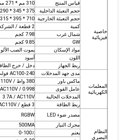
قياس المنتج
310 مم * 271 مم * 200 مم
حجم التعبئة الداخلية
375 * 345 * 290 مم
حجم التعبئة الخارجية
710 * 395 * 315 مم
كمية
2 قطعة / الشركة التونسية للملاحة
خاصية
شمال غرب
7.98 كجم
فيزيائية
GW
9.85 كجم
مواد الإسكان
يموت الصب الألوم
اللون
أسود
ربط الجهاز
دخل / خرج الطاقة 
مدى جهد المدخلات
AC100-240 فولت ، 60/50 هرتز
ماكس باور
380 واط / AC110V
المعلمات
عامل القوى
0.998 / AC110V
الكهربائية
المدخلات الحالية
3.7A / AC110V
ربط الطاقة
3 قطع / AC110V
مصدر ضوء LED
RGBW
محرك التيار
500MA
النظام
يعتم
0-100٪
البصري