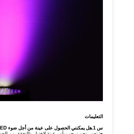
التعليمات
س 1.هل يمكنني الحصول على عينة من أجل ضوء LED؟
ج: نعم ، نحن نرحب بأمر عينة لاختبار والتحقق من الجو