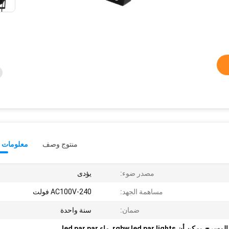
منتوج وصف
معلومات ت
مصدر ضوء:
يؤدى
مساهمة الجهد:
AC100V-240 فولت
ضمان:
سنة واحدة
,
يمكن أن rgbw led par lights
,
ماء led par par