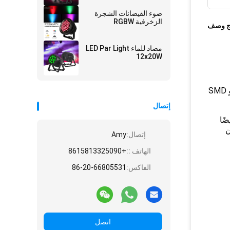
ضوء الفيضانات الشجرة
الزخرفية RGBW
ج وصف
مضاد للماء LED Par Light
12x20W
MYLED-131 هو مصباح LED قوي جدًا في خط المنتجات الخارجية.الجزء الرئيسي هو RGBW LED ، الخط الدائري الخارجي هو SMD
إتصال
يضًا
ر من
إتصال:
Amy
الهاتف ::
+8615813325090
الفاكس:
86-20-66805531
اتصل