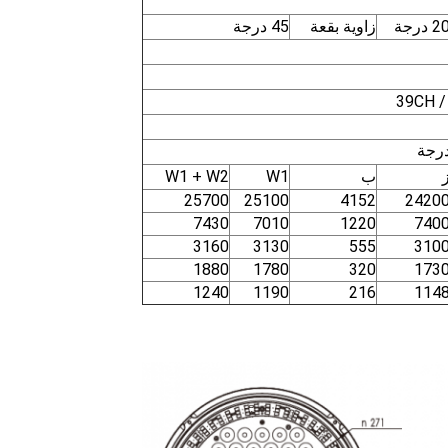
2 درجة
زاوية بقعة
45 درجة
ب
W1
W1 + W2
25700
25100
4152
2420
7430
7010
1220
740
3160
3130
555
310
1880
1780
320
173
1240
1190
216
114