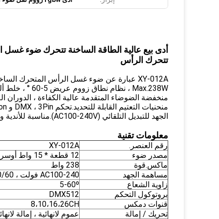
تتحرك الرأس
Max.238W ، نظا
منخفضة الضوضاء المتقدمة عالية الكفاءة ، الدوران اللا
الجهد للتبديل التلقائي (AC100-240V).مناسبة للأندية والحانات والكنائس والحفلات وما إلى ذلك.
معلومات تقنية
رقم العنصر.
XY-012A
مصدر ضوء
12 قطعة * 15 واط أوسرام رغبو 4 في 1 ليد
ماكس.قوة
238 واط
مساهمة الجهد
AC100-240 فولت ، 50/60 هرتز
زاوية الشعاع
5-60º
بروتوكول التحكم
DMX512
قنوات دمكس
8،10،16،26CH
تحريك / إمالة
عموم لانهائية ، إمالة لانهائ