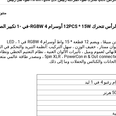
منتو
أدى بيع عالية الطاقة الساخنة تتحرك ضوء غسل الرأس تتحرك 12PCS * 15W أ
XY-012A عبارة عن ضوء غسل الرأس المتحرك الساخن مبيعًا ، ويضم 12 قطعة * 15 واط أوسرام RGBW 4 في 1 LED ،
م نطاق زووم عريض 5-60 ° ، خلط ألوان ممتاز ، خفيف الوزن ، سهل التركيب ؛أنظمة التبريد والتحكم في
نهائي لعموم وميل ، تأثيرات الألوان الغنية ، نظام التعتيم الخطي ونظام
منحنيات التعتيم القابلة للتحديد.تحكم DMX ، 3Pin و 5pin XLR ، PowerCon in & Out connection ، ومصدر طاقة عال
ية