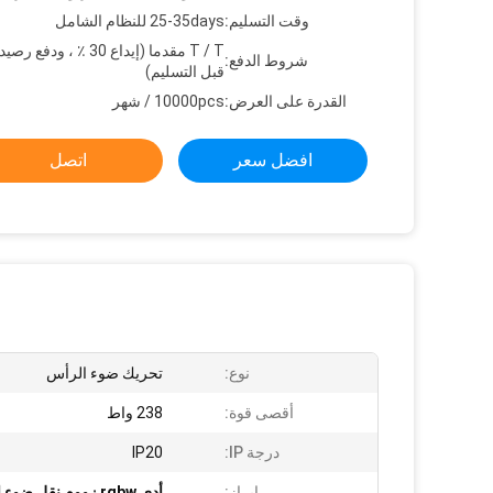
وقت التسليم:
25-35days للنظام الشامل
شروط الدفع:
قبل التسليم)
القدرة على العرض:
10000pcs / شهر
افضل سعر
اتصل
نوع:
تحريك ضوء الرأس
أقصى قوة:
238 واط
درجة IP:
IP20
إبراز:
أدى rgbw زووم نقل ضوء الرأس