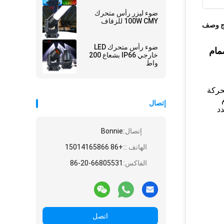
في الهواء الطلق Moving
Head Theatre Event
ضوء ليزر رأس متحرك
100W CMY للزفاف
ج وصف
ضوء رأس متحرك LED
وسرام RGBW 4-في -1 تكبير الصمام
خارجي IP66 بشعاع 200
واط
 الحركة
إتصال
مي متعدد
إتصال:
Bonnie
الهاتف ::
+86 15014165866
الفاكس:
86-20-66805531
اتصل