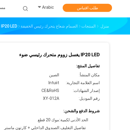
Arabic
مس
طلب اقتباس
منزل
المنتجات
الصمام شعاع يتحرك رئيس الخفيفة
IP20 LED يغسل زووم متحرك رئيسي ضوء
IP20 LED يغسل زووم متحرك رئيسي ضوء
تفاصيل المنتج:
مكان المنشأ:
الصين
اسم العلامة التجارية:
Intuiit
إصدار الشهادات:
CE&RoHS
رقم الموديل:
XY-012A
شروط الدفع والشحن:
الحد الأدنى لكمية:
موك 20 قطع
تفاصيل التغليف:
الصندوق الداخلي + كارتون ماستر