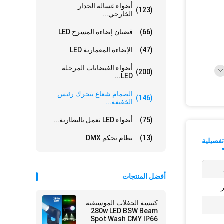
أضواء غسالة الجدار
(123)
الخارجي...
(66)
قضبان إضاءة المسرح LED
(47)
الإضاءة المعمارية LED
أضواء الفيضانات المرحلة
(200)
LED...
الصمام شعاع يتحرك رئيس
(146)
الخفيفة...
(75)
أضواء LED تعمل بالبطارية...
(13)
نظام تحكم DMX
فصيلية
أفضل المنتجات
كنيسة الحفلات الموسيقية
280w LED BSW Beam
Spot Wash CMY IP66