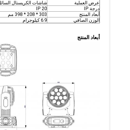
عرض العملية
شاشات الكريستال السائ
درجة IP
IP 20
أبعاد المنتج
303 * 208 * 398 مم
الوزن الصافي
6.9 كيلوجرام
أبعاد المنتج