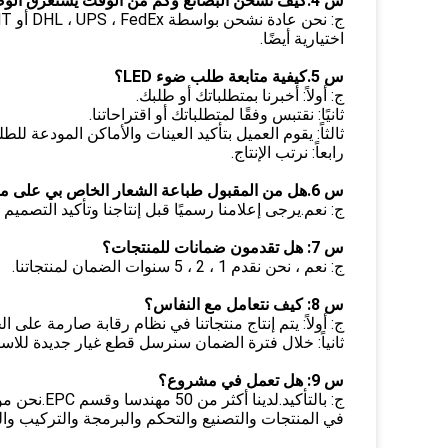
س 4.كيف تشحن البضائع وكم من الوقت يستغرق الوصول؟
اختيارية أيضًا.
س 5.كيفية متابعة طلب ضوء LED؟
ج: أولاً: أخبرنا بمتطلباتك أو طلبك.
ثانيًا: نقتبس وفقًا لمتطلباتك أو اقتراحاتنا.
ثالثاً: يقوم العميل بتأكيد العينات والأماكن المودعة لل
رابعاً: نرتب الإنتاج.
س 6.هل من المقبول طباعة الشعار الخاص بي على منتج الإضاءة LED؟
ج: نعم.يرجى إعلامنا رسميًا قبل إنتاجنا وتأكيد التصميم أول
س 7: هل تقدمون ضمانات للمنتجات؟
ج: نعم ، نحن نقدم 1 ، 2 ، 5 سنوات الضمان لمنتجاتنا.
س 8: كيف نتعامل مع النفاس؟
ج: أولاً: يتم إنتاج منتجاتنا في نظام رقابة صارمة على 
ثانياً: خلال فترة الضمان سنرسل قطع غيار جديدة للاستب
س 9: هل تعمل في مشروع؟
ج: بالتأكيد
في المنتجات والتصنيع والتحكم والبرمجة والتركيب والص