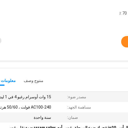
T / T مقدما (إيداع 30 ٪ ، ودفع رصيد 70 ٪
منتوج وصف
معلومات ت
مصدر ضوء:
15 وات أوسرام رغبو 4 في 1 ليد
مساهمة الجهد:
AC100-240 فولت ، 50/60 هرتز
ضمان:
سنة واحدة
,
ip20 تتحرك ضوء المرحلة رئيس
,
أدى rsram rgbw ضوء نقل رئيس