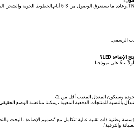
ج: نحن عادة نشحن بواسطة DHL ، UPS ، FedEx أو TNT.وعادة ما يستغرق الوصول من 3-5 أيام.الخطوط الجوي
طلب الرسمي.
اً بناءً على نموذجنا.
الجودة وسيكون المعدل المعيب أقل من 2٪.
دال.بالنسبة للمنتجات الدفعية المعيبة ، يمكننا مناقشة الوضع الحقيقي.
.لدينا أكثر من 50 مهندسا وقسم EPC.نحن مؤسسة وطنية ذات تقنية عالية تتكامل مع "تصميم الإضاءة ، البحث وا
يانة والترقية".