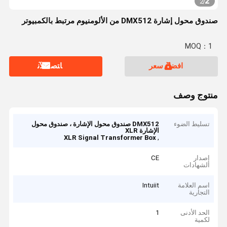
2
2
/
صندوق محول إشارة DMX512 من الألومنيوم مرتبط بالكمبيوتر
MOQ：1
افضل سعر
ﺎﺘﺼﻟ ﺍﻶﻧ
منتوج وصف
تسليط الضوء
DMX512 صندوق محول الإشارة ، صندوق محول
الإشارة XLR
,
XLR Signal Transformer Box
إصدار
CE
الشهادات
اسم العلامة
Intuiit
التجارية
الحد الأدنى
1
لكمية