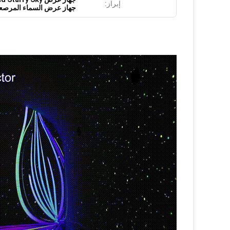
إبراز:
جهاز عرض السماء المرصعة با