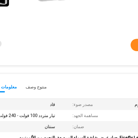
منتوج وصف
معلومات ت
م
مصدر ضوء:
قاد
مساهمة الجهد:
تيار متردد 100 فولت - 240 فولت
ضمان:
سنتان
,
جهاز عرض شاشة السماء المرصعة بالنجوم من الألومنيوم
,