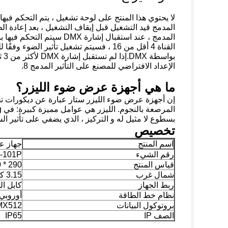
بو
الإعداد الافتراضي للمصنع على التأثير المدمج 8.
ما هي أجهزة عرض ضوء الليزر؟
بسطوع لا مثيل له و التركيز ، الذي يضفي على تأثير ال
تخصيص
اسم المنتج
جهاز عر
رقم الشيء
-101P
قياس المنتج
290 * 190 * 155 ملم
شمال غرب
3.15 كجم
ربط الجهاز
كابل الطا
نظام خط الطاقة
أوروبي 
بروتوكول البيانات
DMX512 ، تشغيل /
الصف IP
IP65