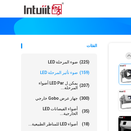
الفئات
(225)
ضوء المرحلة LED
(159)
ضوء تأثير المرحلة LED
يمكن ل LED Par أضواء
(207)
المرحلة...
(300)
جهاز عرض Gobo خارجي
أضواء الفيضانات LED
(35)
الخارجية...
(18)
أضواء LED للمناظر الطبيعية...