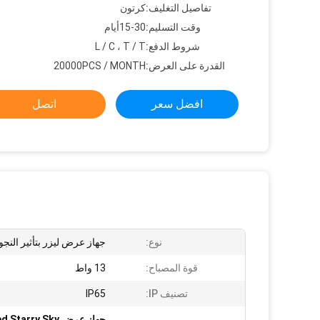
تفاصيل التغليف:
كرتون
وقت التسليم:
15-30أيام
شروط الدفع:
L / C ، T / T
القدرة على العرض:
20000PCS / MONTH
افضل سعر
اتصل
نوع:
جهاز عرض ليزر بتأثير النجو
قوة المصباح:
13 واط
تصنيف IP:
IP65
جهاز عرض Firefly Led Starry Sky