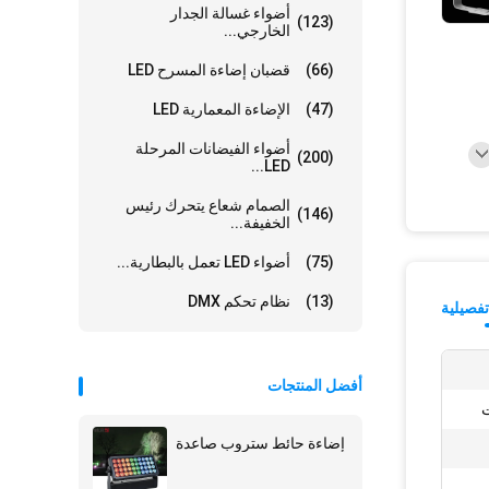
أضواء غسالة الجدار
(123)
الخارجي...
(66)
قضبان إضاءة المسرح LED
(47)
الإضاءة المعمارية LED
أضواء الفيضانات المرحلة
(200)
LED...
الصمام شعاع يتحرك رئيس
(146)
الخفيفة...
(75)
أضواء LED تعمل بالبطارية...
(13)
نظام تحكم DMX
فصيلية
أفضل المنتجات
إضاءة حائط ستروب صاعدة