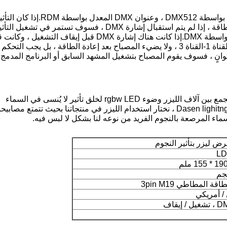
لا يحتوي هذا المنتج على لوحة تشغيل ، يتم التحكم فيها بواسطة DMX512 ، وعنوان DMX المعدل بواسطة RDM.إذا 
المدمج قيد التشغيل قبل إيقاف التشغيل ، بعد إعادة الطاقة ، إذا لم يتم استقبال إشارة DMX ، فسوف تستمر في تشغيل ال
المدمج ، عند استقبال إشارة DMX سيتم التحكم فيها بواسطة DMX.إذا كانت هناك إشارة DMX قبل إيقاف التشغي
القناة 4 أقل من 16 ، فسيتم تشغيل تأثير الضوء وفقًا للقناة 1-القناة 3 ، ولا يضيء المصباح بعد إعادة الطاقة ، بل يجب الت
اسطة DMX.إذا لم تستقبل إشارة DMX لأكثر من 3 ثوانٍ ، فسوف يقوم المصباح بتشغيل المشهد السابق أو البرنامج الم
إن أجهزة عرض ضوء الليزر ستار عبارة عن ديكورات تجمع بين آلاف الليزر وضوء rgbw LED لخلق تأثير لا يُنسى في السماء
المرصعة بالنجوم. الليزر هي عوامل مميزة كبيرة: في Dasen lighitng ، نختار استخدام الليزر في منتجاتنا بحيث تتمتع مصابيح
سماء المرصعة بالنجوم الفريد من نوعه لنا بشكل لا لبس فيه.
ض ليزر بتأثير النجوم
LD
قة المطاطي 3pin M19
/ أمريكي
 إيقاف