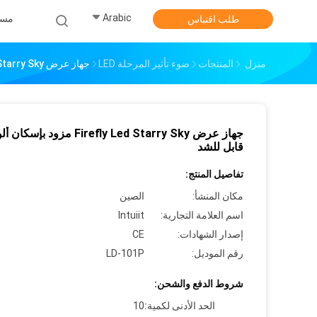
Arabic
مس
طلب اقتباس
منزل
المنتجات
ضوء تأثير المرحلة LED
جهاز عرض Firefly Led Starry Sky مزود بإسكان ألومنيوم قابل للشد
جهاز عرض Firefly Led Starry Sky مزود ب
قابل للشد
تفاصيل المنتج:
مكان المنشأ:
الصين
اسم العلامة التجارية:
Intuiit
إصدار الشهادات:
CE
رقم الموديل:
LD-101P
شروط الدفع والشحن:
الحد الأدنى لكمية:
10