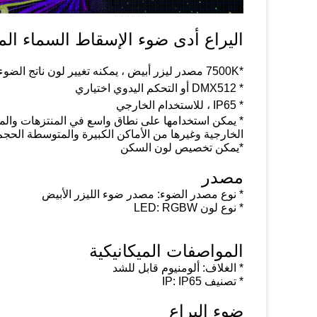
اليراع أدى ضوء الإسقاط السماء الم
*
7500K مصدر ليزر أبيض ، يمكنه تغيير لون ناتج الضوء عن طريق إضافة مرشح اللون
* DMX512 أو التحكم اليدوي اختياري
* IP65 ، للاستخدام الخارجي
* يمكن استخدامها على نطاق واسع في المنتزهات والمل
الخارجية وغيرها من الأماكن الكبيرة والمتوسطة الحجم
*
يمكن تخصيص لون السكن
مصدر
* نوع مصدر الضوء: مصدر ضوء الليزر الأبيض
* نوع لون LED: RGBW
المواصفات الميكانيكية
* الغلاف: ألومنيوم قابل للشد
* تصنيف IP: IP65
ضوء اليراع