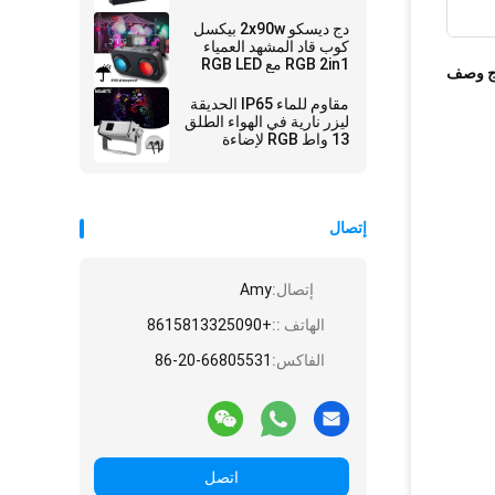
دج ديسكو 2x90w بيكسل
كوب قاد المشهد العمياء
RGB 2in1 مع RGB LED
ج وصف
للزفاف
مقاوم للماء IP65 الحديقة
ليزر نارية في الهواء الطلق
13 واط RGB لإضاءة
المسرح
إتصال
إتصال:
Amy
الهاتف ::
+8615813325090
الفاكس:
86-20-66805531
اتصل