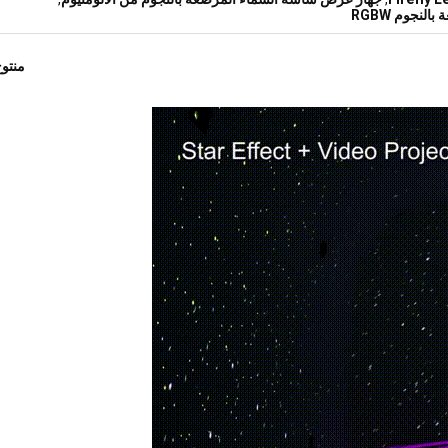
لنجوم RGBW
منتو