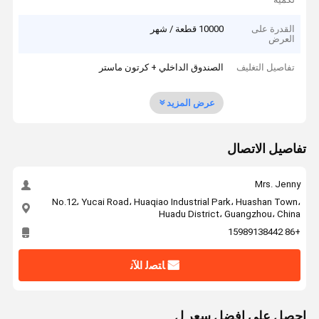
القدرة على
10000 قطعة / شهر
العرض
تفاصيل التغليف
الصندوق الداخلي + كرتون ماستر
عرض المزيد
تفاصيل الاتصال
Mrs. Jenny
No.12، Yucai Road، Huaqiao Industrial Park، Huashan Town،
Huadu District، Guangzhou، China
+86 15989138442
ﺎﺘﺼﻟ ﺍﻶﻧ
احصل على افضل سعر ل