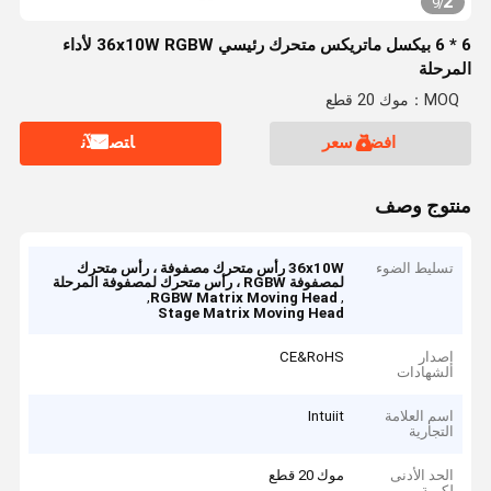
2
9
/
6 * 6 بيكسل ماتريكس متحرك رئيسي 36x10W RGBW لأداء
المرحلة
MOQ：موك 20 قطع
افضل سعر
ﺎﺘﺼﻟ ﺍﻶﻧ
منتوج وصف
تسليط الضوء
36x10W رأس متحرك مصفوفة ، رأس متحرك
لمصفوفة RGBW ، رأس متحرك لمصفوفة المرحلة
,
,
RGBW Matrix Moving Head
Stage Matrix Moving Head
إصدار
CE&RoHS
الشهادات
اسم العلامة
Intuiit
التجارية
الحد الأدنى
موك 20 قطع
لكمية